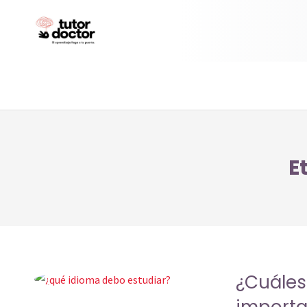
E
¿Cuáles