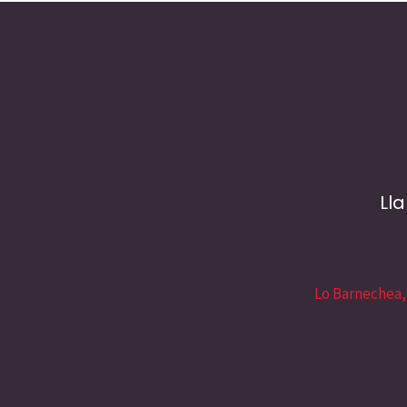
Ll
Lo Barnechea,