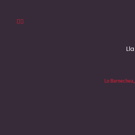
Ll
Lo Barnechea,