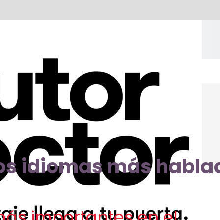
los idiomas más habla
más importantes en el