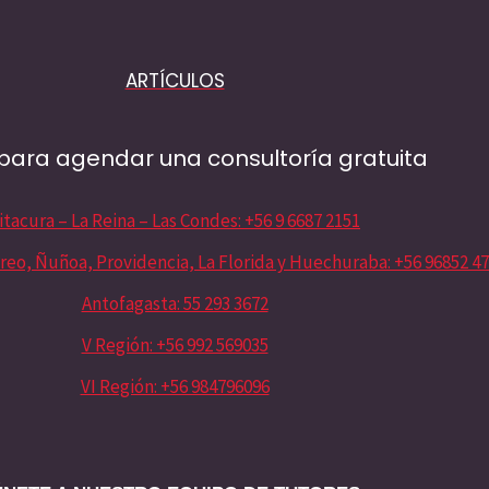
ARTÍCULOS
para agendar una consultoría gratuita
itacura – La Reina – Las Condes: +56 9 6687 2151
reo, Ñuñoa, Providencia, La Florida y Huechuraba: +56 96852 4
Antofagasta: 55 293 3672
V Región: +56 992 569035
VI Región: +56 984796096