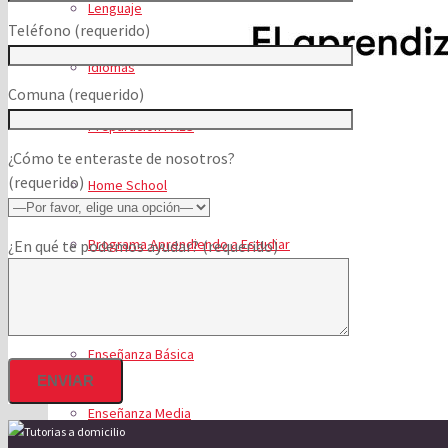
Lenguaje
Teléfono (requerido)
Idiomas
Comuna (requerido)
Preparación PAES
¿Cómo te enteraste de nosotros?
(requerido)
Home School
Programa Aprendiendo a Estudiar
¿En qué te podemos ayudar? (requerido)
Programas
Enseñanza Básica
Enseñanza Media