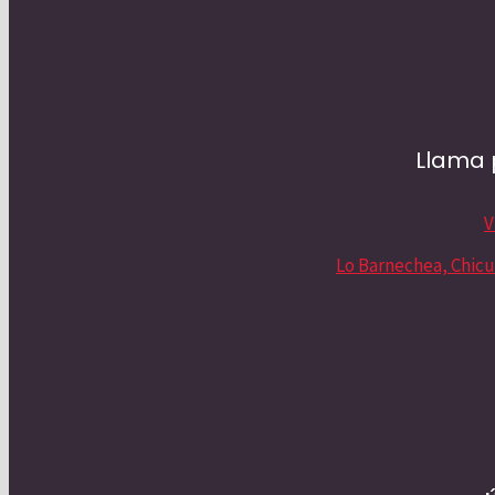
Tutorías para Universitarios
Necesidades Especiales
Llama 
Tutoría para adultos
Contacto
V
Lo Barnechea, Chicu
Contacto
Bolsa de trabajo
Líder mundial