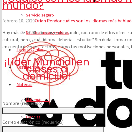
mundo?
Servicio seguro
febrero 10, 2020
Orian Rendon
cuáles son los idiomas más hablad
Hay más de 7.000 idiomas en el mundo, cada uno de ellos ofrece u
Nuestra misión y valores
cultural, pero, ¿cuál idioma deberías estudiar? Sin duda, tomar un
en cuenta diversos factores como tus motivaciones personales, t
Tutorías Online
¡Líder Mundial en
clases a
Testimonios
domicilio!
Materias
Matemáticas
Nombre (requerido)
Ciencias
Correo electrónico (requerido)