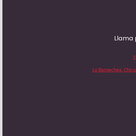
Llama 
V
Lo Barnechea, Chicu