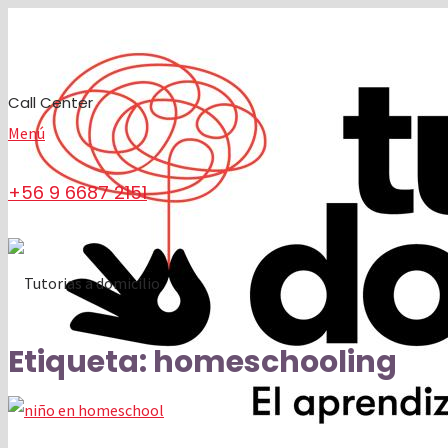
Call Center
Menú
+56 9 6687 2151
Etiqueta:
homeschooling