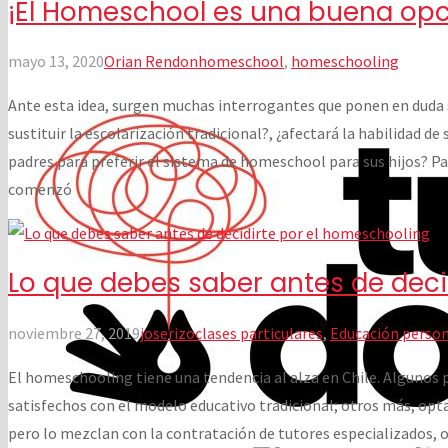
¡El Homeschool es una buena opci
mayo 13, 2020
Orian Rendon
homeschool
,
homeschooling
Ante esta idea, surgen muchas interrogantes que ponen en duda s
sustituir la escolarización tradicional?, ¿afectará la habilidad de
padres para preferir el sistema de homeschool para sus hijos?
comenzó
Lo que debes saber antes de deci
noviembre 27, 2019
joserizo
clases particulares
,
Educación person
El homeschooling tiene una tendencia al alza en Chile. Algunos 
satisfechos con el modelo educativo tradicional; otros más, opt
pero lo mezclan con la contratación de tutores especializados, 