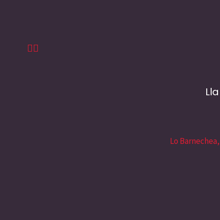
Ll
Lo Barnechea,