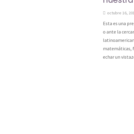
nuestra 
octubre 16, 20
Esta es una pr
o ante la cerca
latinoamericano
matemáticas, fí
echar un vista