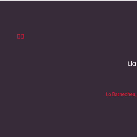
Ll
Lo Barnechea,