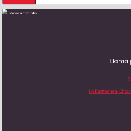
Llama 
V
Lo Barnechea, Chicu