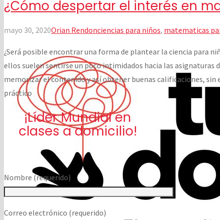
¿Cómo despertar el interés en mat
mayo 30, 2020
Orian Rendon
ciencias para niños
,
matematicas par
¿Será posible encontrar una forma de plantear la ciencia para ni
ellos suelen sentirse un poco intimidados hacia las asignaturas d
memorizar el contenido y así obtener buenas calificaciones, sin
práctico
¡Líder Mundial en
clases a domicilio!
Nombre (requerido)
Correo electrónico (requerido)