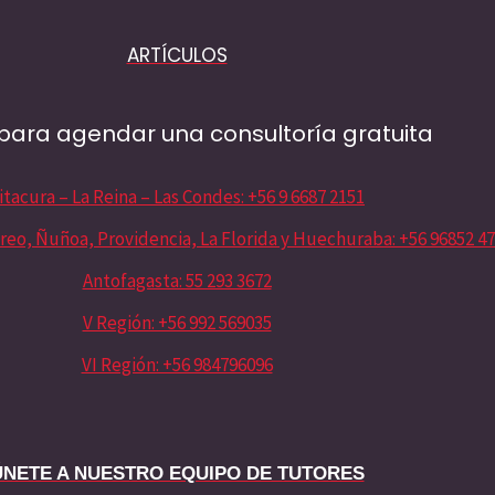
ARTÍCULOS
para agendar una consultoría gratuita
itacura – La Reina – Las Condes: +56 9 6687 2151
reo, Ñuñoa, Providencia, La Florida y Huechuraba: +56 96852 4
Antofagasta: 55 293 3672
V Región: +56 992 569035
VI Región: +56 984796096
ÚNETE A NUESTRO EQUIPO DE TUTORES