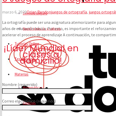
marzo 6, 2020
Orian Rendon
juegos de ortografía
,
juegos ortográf
Servicio seguro
La ortografía puede ser una asignatura atemorizante para algun
años de educación básica. Por esto, es importante el reforzamie
Nuestra misión y valores
acelerar el proceso de aprendizaje A continuación, te compartimo
Tutorías Online
¡Líder Mundial en
clases a
domicilio!
Testimonios
Materias
Nombre (requerido)
Matemáticas
Correo electrónico (requerido)
Ciencias