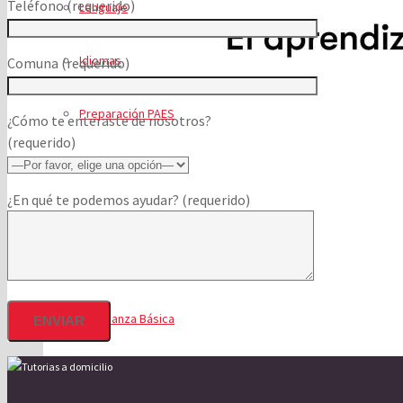
Teléfono (requerido)
Lenguaje
Idiomas
Comuna (requerido)
Preparación PAES
¿Cómo te enteraste de nosotros?
(requerido)
Home School
¿En qué te podemos ayudar? (requerido)
Programa Aprendiendo a Estudiar
Programas
Enseñanza Básica
Enseñanza Media