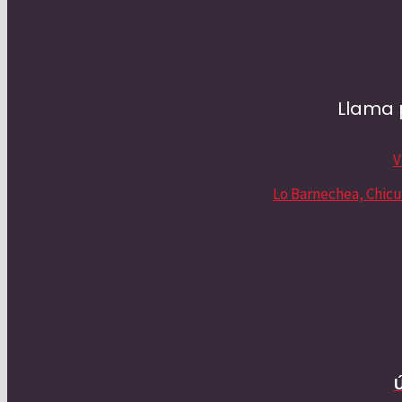
Tutorías para Universitarios
Necesidades Especiales
Llama 
Tutoría para adultos
V
Contacto
Lo Barnechea, Chicu
Contacto
Bolsa de trabajo
Líder mundial