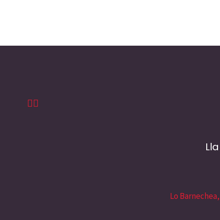
Ll
Lo Barnechea,