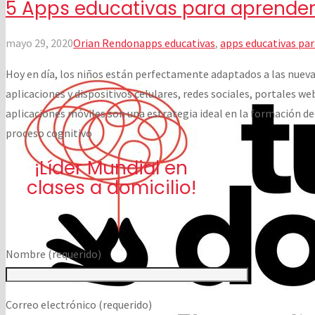
5 Apps educativas para aprende
mayo 29, 2020
Orian Rendon
apps educativas
,
apps educativas par
Hoy en día, los niños están perfectamente adaptados a las nueva
aplicaciones y dispositivos celulares, redes sociales, portales we
aplicaciones móviles son una estrategia ideal en la formación de 
proceso cognitivo
¡Líder Mundial en
clases a domicilio!
Nombre (requerido)
Correo electrónico (requerido)