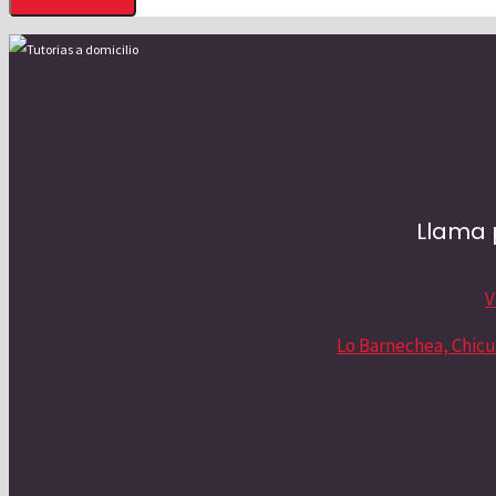
Llama 
V
Lo Barnechea, Chicu