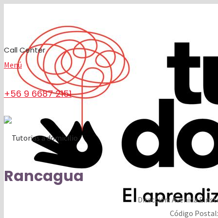
Call Center
Menú
+56 9 6687 2151
Rancagua
Dirección:
Avenida Einste
Código Postal