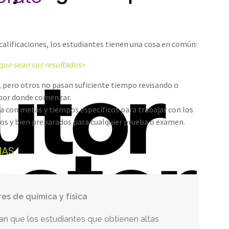
calificaciones, los estudiantes tienen una cosa en común:
 que sean sus resultados»
 pero otros no pasan suficiente tiempo revisando o
 por donde comenzar.
a con metas y tiempos específicos para trabajar con los
os y bien preparados para cualquier prueba o examen.
IAS
res de química y física
 en Matemáticas
res con los mejores tutores de Español
res de lecto-escritura
nza al realizar un examen!
r estas vacaciones!
n que los estudiantes que obtienen altas
 tienen por qué ser un obstáculo en la vida
rtificados le ayudarán con:
e asistencia a familias buscando el cambio
studiantes a prepararse para exámenes
de aprendizaje durante vacaciones