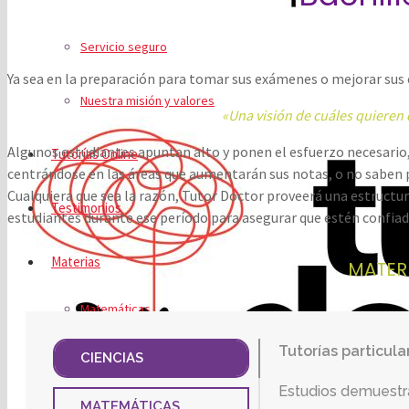
Servicio seguro
Ya sea en la preparación para tomar sus exámenes o mejorar sus 
Nuestra misión y valores
«Una visión de cuáles quieren
Algunos estudiantes apuntan alto y ponen el esfuerzo necesario,
Tutorías Online
centrándose en las áreas que aumentarán sus notas, o no saben
Cualquiera que sea la razón, Tutor Doctor proveerá una estructur
Testimonios
estudiantes durante ese período para asegurar que estén confiad
Materias
MATER
Matemáticas
Tutorías particula
No más problemas
Tutorías particula
Tutorías particula
¡Aumente la confia
¡No se deje atrasa
CIENCIAS
Ciencias
Estudios demuestra
Las matemáticas no
Nuestros tutores ce
Tutor Doctor prove
Hemos ayudado a e
Evite la pérdida 
MATEMÁTICAS