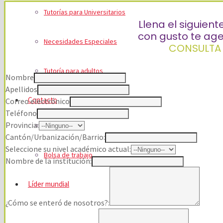
certificados pueden
Tutorías para Universitarios
campos que necesi
Llena el siguient
con gusto te a
Necesidades Especiales
CONSULTA 
Tutoría para adultos
Nombre
Apellidos
Contacto
Correo electrónico
Teléfono
Provincia:
Contacto
Cantón/Urbanización/Barrio:
Seleccione su nivel académico actual:
Bolsa de trabajo
Nombre de la institución:
Líder mundial
¿Cómo se enteró de nosotros?: