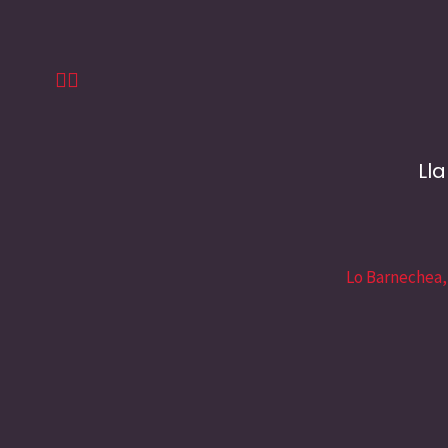
Ll
Lo Barnechea,