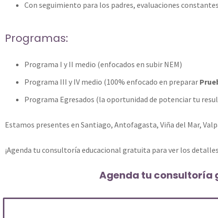
Con seguimiento para los padres, evaluaciones constantes 
Programas:
Programa I y II medio (enfocados en subir NEM)
Programa III y IV medio (100% enfocado en preparar
Prueb
Programa Egresados (la oportunidad de potenciar tu resu
Estamos presentes en Santiago, Antofagasta, Viña del Mar, Val
¡Agenda tu consultoría educacional gratuita para ver los detal
Agenda tu consultoría g