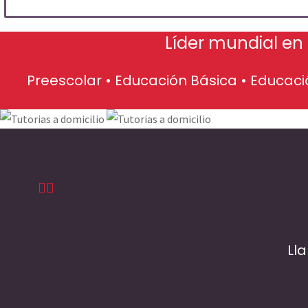
Líder mundial en
Preescolar • Educación Básica • Educac
Ll