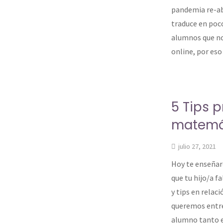
pandemia re-ab
traduce en poc
alumnos que no
online, por eso
5 Tips 
matemá
julio 27, 2021
Hoy te enseñar
que tu hijo/a f
y tips en rela
queremos entreg
alumno tanto 