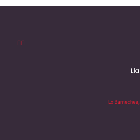
Ll
Lo Barnechea,