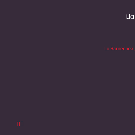
Ll
Lo Barnechea,